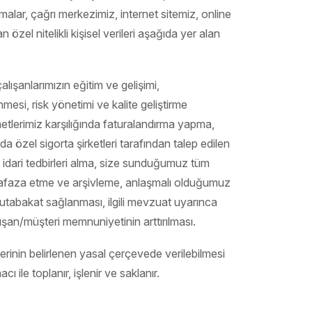
firmalar, çağrı merkezimiz, internet sitemiz, online
 özel nitelikli kişisel verileri aşağıda yer alan
lışanlarımızın eğitim ve gelişimi,
nmesi, risk yönetimi ve kalite geliştirme
zmetlerimiz karşılığında faturalandırma yapma,
nda özel sigorta şirketleri tarafından talep edilen
e idari tedbirleri alma, size sunduğumuz tüm
ri muhafaza etme ve arşivleme, anlaşmalı olduğumuz
mutabakat sağlanması, ilgili mevzuat uyarınca
ışan/müşteri memnuniyetinin arttırılması.
lerinin belirlenen yasal çerçevede verilebilmesi
 ile toplanır, işlenir ve saklanır.