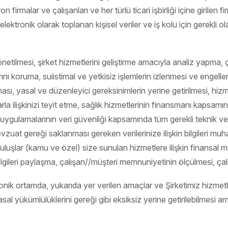
 firmalar ve çalışanları ve her türlü ticari işbirliği içine girilen 
lektronik olarak toplanan kişisel veriler ve iş kolu için gerekli olan
netilmesi, şirket hizmetlerini geliştirme amacıyla analiz yapma, ça
rını koruma, suiistimal ve yetkisiz işlemlerin izlenmesi ve engelle
ılması, yasal ve düzenleyici gereksinimlerin yerine getirilmesi, hi
larla ilişkinizi teyit etme, sağlık hizmetlerinin finansmanı kapsamı
ve uygulamalarının veri güvenliği kapsamında tüm gerekli teknik v
gili mevzuat gereği saklanması gereken verilerinize ilişkin bilgile
ruluşlar (kamu ve özel) size sunulan hizmetlere ilişkin finansal 
ilgileri paylaşma, çalışan//müşteri memnuniyetinin ölçülmesi, çal
ektronik ortamda, yukarıda yer verilen amaçlar ve Şirketimiz hizmet
 yükümlülüklerini gereği gibi eksiksiz yerine getirilebilmesi amacı