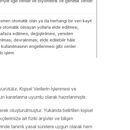
yle ilgili veriler ile biyometrik ve genetik veriler
ısmen otomatik olan ya da herhangi bir veri kayıt
a otomatik olmayan yollarla elde edilmesi,
faza edilmesi, değiştirilmesi, yeniden
lması, devralınması, elde edilebilir hâle
da kullanılmasının engellenmesi gibi veriler
lü işlem.
rütülür. Kişisel Verilerin İşlenmesi ve
 kararlarına uyumlu olarak hazırlanmıştır.
rek oluşturulmuştur. Yukarıda belirtilen kişisel
erimize ait fiziki arşivler ve bilişim
rlerinde tanımlı yasal sürelere uygun olarak hem