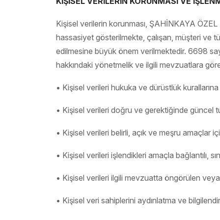
KİŞİSEL VERİLERİN KORUNMASI VE İŞLENM
Kişisel verilerin korunması, ŞAHİNKAYA ÖZEL E
hassasiyet gösterilmekte, çalışan, müşteri ve tü
edilmesine büyük önem verilmektedir. 6698 sayı
hakkındaki yönetmelik ve ilgili mevzuatlara göre
• Kişisel verileri hukuka ve dürüstlük kuralların
• Kişisel verileri doğru ve gerektiğinde güncel 
• Kişisel verileri belirli, açık ve meşru amaçlar iç
• Kişisel verileri işlendikleri amaçla bağlantılı, sı
• Kişisel verileri ilgili mevzuatta öngörülen ve
• Kişisel veri sahiplerini aydınlatma ve bilgilend