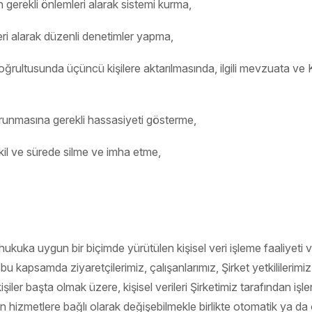
in gerekli önlemleri alarak sistemi kurma,
leri alarak düzenli denetimler yapma,
ri doğrultusunda üçüncü kişilere aktarılmasında, ilgili mevzuata 
 korunmasına gerekli hassasiyeti gösterme,
ekil ve sürede silme ve imha etme,
ukuka uygun bir biçimde yürütülen kişisel veri işleme faaliyeti v
kapsamda ziyaretçilerimiz, çalışanlarımız, Şirket yetkililerimiz,
işiler başta olmak üzere, kişisel verileri Şirketimiz tarafından işlen
rilen hizmetlere bağlı olarak değişebilmekle birlikte otomatik ya