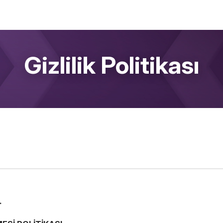
Ana Sayfa
Hexagon Nedir?
Progra
Gizlilik Politikası
.