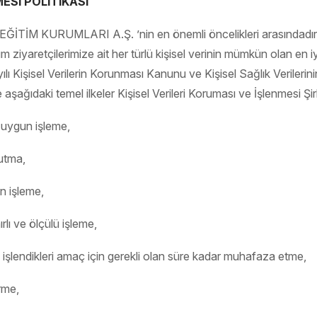
ESİ POLİTİKASI
ĞİTİM KURUMLARI A.Ş. ’nin en önemli öncelikleri arasındadır. 
m ziyaretçilerimize ait her türlü kişisel verinin mümkün olan en
lı Kişisel Verilerin Korunması Kanunu ve Kişisel Sağlık Veriler
 aşağıdaki temel ilkeler Kişisel Verileri Koruması ve İşlenmesi Şi
a uygun işleme,
tutma,
in işleme,
nırlı ve ölçülü işleme,
ya işlendikleri amaç için gerekli olan süre kadar muhafaza etme,
irme,