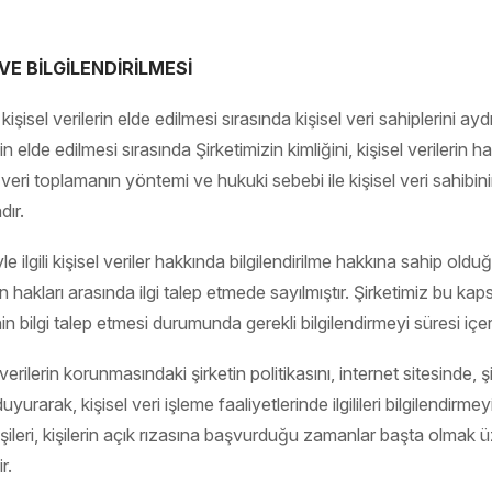
VE BİLGİLENDİRİLMESİ
sel verilerin elde edilmesi sırasında kişisel veri sahiplerini ay
nin elde edilmesi sırasında Şirketimizin kimliğini, kişisel verilerin 
el veri toplamanın yöntemi ve hukuki sebebi ile kişisel veri sa
dır.
 ilgili kişisel veriler hakkında bilgilendirilme hakkına sahip o
in hakları arasında ilgi talep etmede sayılmıştır. Şirketimiz b
in bilgi talep etmesi durumunda gerekli bilgilendirmeyi süresi iç
isel verilerin korunmasındaki şirketin politikasını, internet sitesinde,
rarak, kişisel veri işleme faaliyetlerinde ilgilileri bilgilendirme
i kişileri, kişilerin açık rızasına başvurduğu zamanlar başta olmak
r.