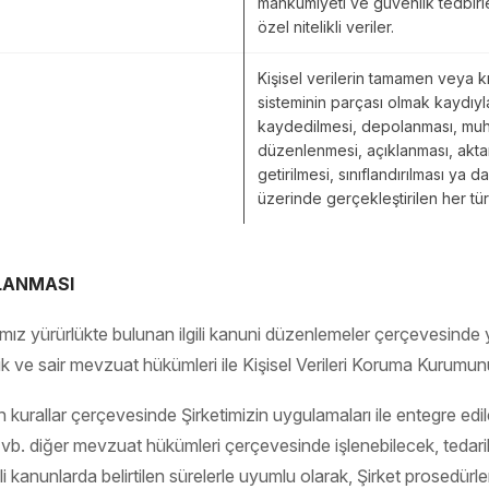
mahkûmiyeti ve güvenlik tedbirleri
özel nitelikli veriler.
Kişisel verilerin tamamen veya k
sisteminin parçası olmak kaydıyl
kaydedilmesi, depolanması, muha
düzenlenmesi, açıklanması, aktarı
getirilmesi, sınıflandırılması ya 
üzerinde gerçekleştirilen her tür
ULANMASI
amız yürürlükte bulunan ilgili kanuni düzenlemeler çerçevesinde yü
ve sair mevzuat hükümleri ile Kişisel Verileri Koruma Kurumunun
n kurallar çerçevesinde Şirketimizin uygulamaları ile entegre edile
 vb. diğer mevzuat hükümleri çerçevesinde işlenebilecek, tedarikçil
ilgili kanunlarda belirtilen sürelerle uyumlu olarak, Şirket prosedü