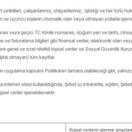
t yetkilileri, çalışanlarımız, stajyerlerimiz, işbirliği ve her türlü h
inin ve üçüncü kişilerin otomatik olan veya olmayan yollarla işlene
sı veya geçici TC Kimlik numarası, doğum yeri ve tarihi, cinsiy
eme ve faturalama bilgileri gibi finansal veriler; elektronik olan 
 üzere genel ve özel nitelikli kişisel veriler ve Sosyal Güvenlik Kuru
dijital olmayan) tüm kayıtlar.
anın uygulama kapsamı Politikanın tamamı olabileceği gibi, yalnızca
nternet sitesi kullanıldığında, Şirket içi intranette, eğitim, Şirk
sel veriler işlenebilecektir.
Kişisel verilerin işlenme amaçların